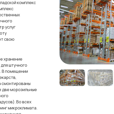
кладской комплекс
омплекс
арственных
ечного
тр услуг
оту
ет свою
е хранение
 для штучного
. В помещении
екарств,
а смонтированы
же две морозильные
ного
дусов). Во всех
инг микроклимата.