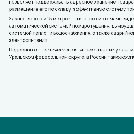
позволяет поддерживать адресное хранение товара
размещение его по складу, эффективную систему при
Здание высотой 15 метров оснащено системами вид
автоматической системой пожаротушения, дымоудал
системой тепло- и водоснабжения, а также аварийно
электропитания.
Подобного логистического комплекса нет ни у одной
Уральском федеральном округе, в России таких комп