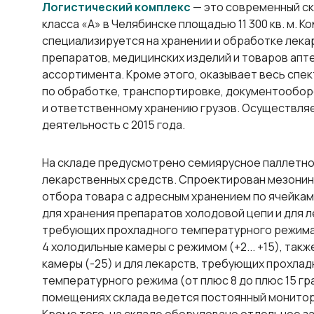
Логистический комплекс
— это современный с
класса «А» в Челябинске площадью 11 300 кв. м. К
специализируется на хранении и обработке лек
препаратов, медицинских изделий и товаров апт
ассортимента. Кроме этого, оказывает весь спек
по обработке, транспортировке, документообор
и ответственному хранению грузов. Осуществля
деятельность с 2015 года.
На складе предусмотрено семиярусное паллетно
лекарственных средств. Спроектирован мезонин
отбора товара с адресным хранением по ячейкам
для хранения препаратов холодовой цепи и для л
требующих прохладного температурного режим
4 холодильные камеры с режимом (+2... +15), так
камеры (-25) и для лекарств, требующих прохлад
температурного режима (от плюс 8 до плюс 15 гра
помещениях склада ведется постоянный монитор