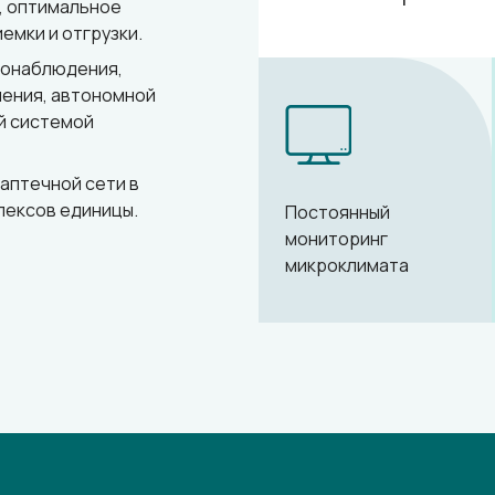
, оптимальное
емки и отгрузки.
еонаблюдения,
ения, автономной
й системой
 аптечной сети в
лексов единицы.
Постоянный
мониторинг
микроклимата