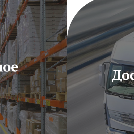
ное
Дос