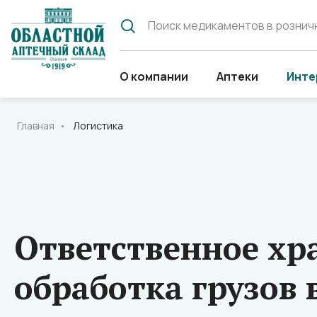
О компании
Аптеки
Инте
Главная
Логистика
По
Де
Па
Де
Перейти в раздел
Перейти в раздел
Перейти в раздел
Перейти в раздел
Ответственное хр
обработка грузов 