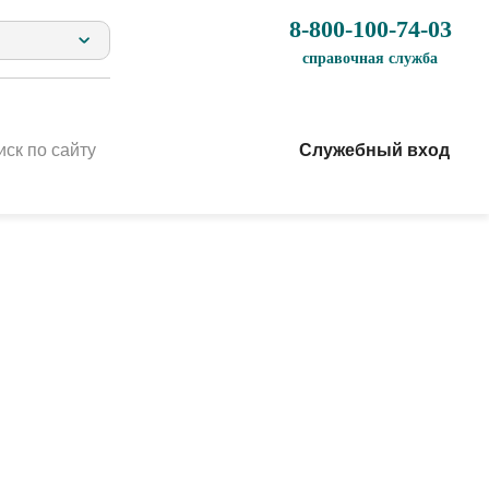
8-800-100-74-03
справочная служба
Служебный вход
Челябинской области
аж
»,
ммы
го проекта
я»