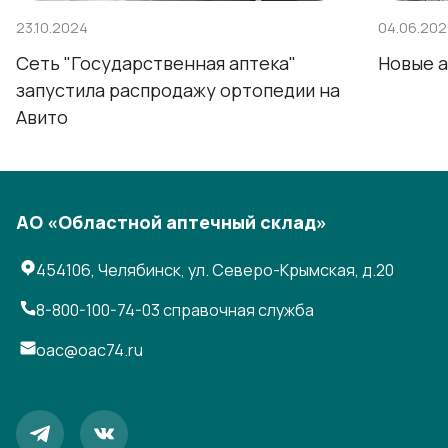
23.10.2024
04.06.20
Сеть "Государственная аптека"
Новые а
запустила распродажу ортопедии на
Авито
АО «Областной аптечный склад»
454106, Челябинск, ул. Северо-Крымская, д.20
8-800-100-74-03
справочная служба
oac@oac74.ru